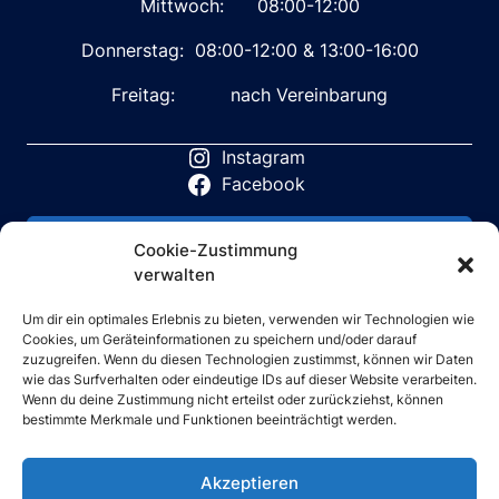
Mittwoch: 08:00-12:00
Donnerstag: 08:00-12:00 & 13:00-16:00
Freitag: nach Vereinbarung
Instagram
Facebook
Verträge hier widerrufen
Cookie-Zustimmung
verwalten
Verträge hier kündigen
Um dir ein optimales Erlebnis zu bieten, verwenden wir Technologien wie
Cookies, um Geräteinformationen zu speichern und/oder darauf
zuzugreifen. Wenn du diesen Technologien zustimmst, können wir Daten
wie das Surfverhalten oder eindeutige IDs auf dieser Website verarbeiten.
03307 / 4693 – 0
Wenn du deine Zustimmung nicht erteilst oder zurückziehst, können
bestimmte Merkmale und Funktionen beeinträchtigt werden.
Impressum
Förderungen
Akzeptieren