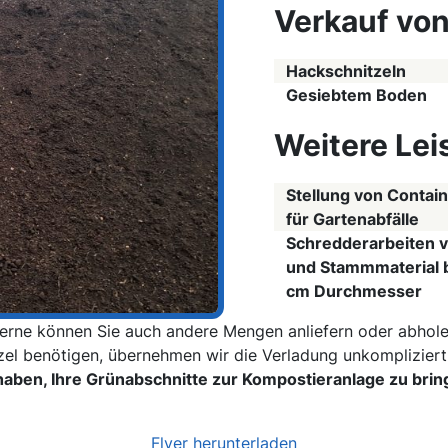
Verkauf von
Hackschnitzeln
Gesiebtem Boden
Weitere Lei
Stellung von Contai
für Gartenabfälle
Schredderarbeiten v
und Stammmaterial b
cm Durchmesser
erne können Sie auch andere Mengen anliefern oder abhole
tzel benötigen, übernehmen wir die Verladung unkompliziert
 haben, Ihre Grünabschnitte zur Kompostieranlage zu bri
Flyer herunterladen