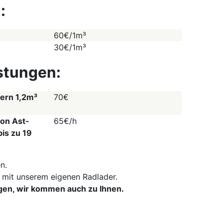
:
60€/1m³
30€/1m³
stungen:
nern 1,2m³
70€
on Ast-
65€/h
is zu 19
n.
 mit unserem eigenen Radlader.
ngen, wir kommen auch zu Ihnen.