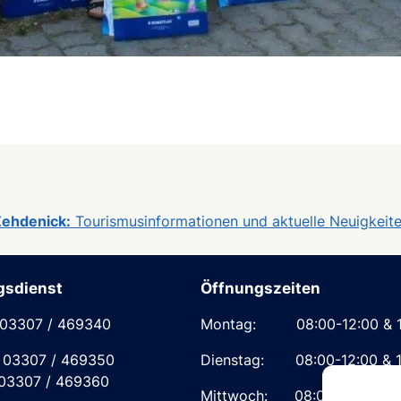
ehdenick:
Tourismusinformationen und aktuelle Neuigkeit
gsdienst
Öffnungszeiten
 03307 / 469340
Montag: 08:00-12:00 & 13
03307 / 469350
Dienstag: 08:00-12:00 & 1
03307 / 469360
Mittwoch: 08:00-12:00